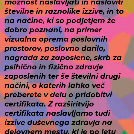
možnost naslavljati in nasloviti
številne in raznolike izzive, in to
na načine, ki so podjetjem že
dobro poznani, na primer
vizualna oprema poslovnih
prostorov, poslovno darilo,
nagrada za zaposlene, skrb za
psihično in fizično zdravje
zaposlenih ter še številni drugi
načini, o katerih lahko več
preberete v delu o pridobitvi
certifikata. Z razširitvijo
certifikata naslavljamo tudi
izzive duševnega zdravja na
delovnem mestu, ki je po letu