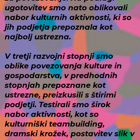
ugotovitev smo nato oblikovali
nabor kulturnih aktivnosti, ki so
jih podjetja prepoznala kot
najbolj ustrezna.
V tretji razvojni stopnji smo
oblike povezovanja kulture in
gospodarstva, v predhodnih
stopnjah prepoznane kot
ustrezne, preizkusili s štirimi
podjetji. Testirali smo širok
nabor aktivnosti, kot so
kulturniški teambuilding,
dramski krožek, postavitev slik v