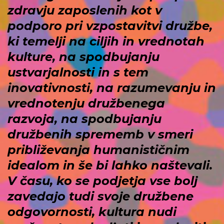
zdravju zaposlenih kot v
podporo pri vzpostavitvi družbe,
ki temelji na ciljih in vrednotah
kulture, na spodbujanju
ustvarjalnosti in s tem
inovativnosti, na razumevanju in
vrednotenju družbenega
razvoja, na spodbujanju
družbenih sprememb v smeri
približevanja humanističnim
idealom in še bi lahko naštevali.
V času, ko se podjetja vse bolj
zavedajo tudi svoje družbene
odgovornosti, kultura nudi