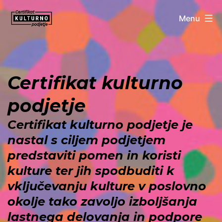
Skip
Menu
to
content
Certifikat
Kulturno
Certifikat kulturno
podjetje
podjetje
Certifikat kulturno podjetje je
nastal s ciljem podjetjem
predstaviti pomen in koristi
kulture ter jih spodbuditi k
vključevanju kulture v poslovno
okolje tako zavoljo izboljšanja
lastnega delovanja in podpore