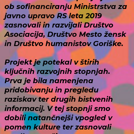
ob sofinanciranju Ministrstva za
javno upravo RS leta 2019
zasnovali in razvijali Društvo
Asociacija, Društvo Mesto žensk
in Društvo humanistov Goriške.
Projekt je potekal v štirih
ključnih razvojnih stopnjah.
Prva je bila namenjena
pridobivanju in pregledu
raziskav ter drugih bistvenih
informacij. V tej stopnji smo
dobili natančnejši vpogled v
pomen kulture ter zasnovali