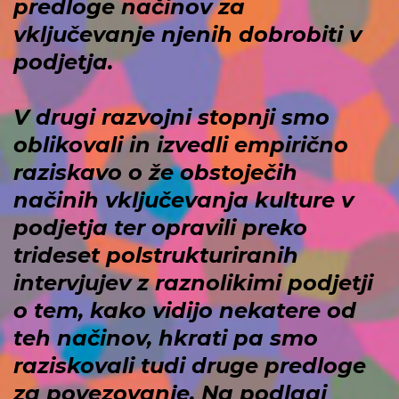
predloge načinov za
vključevanje njenih dobrobiti v
podjetja.
V drugi razvojni stopnji smo
oblikovali in izvedli empirično
raziskavo o že obstoječih
načinih vključevanja kulture v
podjetja ter opravili preko
trideset polstrukturiranih
intervjujev z raznolikimi podjetji
o tem, kako vidijo nekatere od
teh načinov, hkrati pa smo
raziskovali tudi druge predloge
za povezovanje. Na podlagi