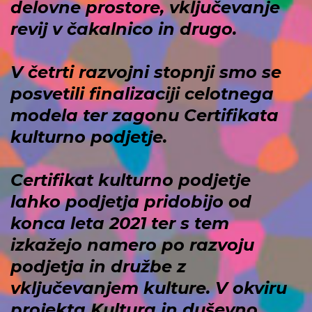
delovne prostore, vključevanje
revij v čakalnico in drugo.
V četrti razvojni stopnji smo se
posvetili finalizaciji celotnega
modela ter zagonu Certifikata
kulturno podjetje.
Certifikat kulturno podjetje
lahko podjetja pridobijo od
konca leta 2021 ter s tem
izkažejo namero po razvoju
podjetja in družbe z
vključevanjem kulture. V okviru
projekta
Kultura in duševno